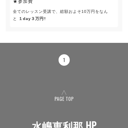
★参加費
全てのレッスン受講で、総額およそ10万円をなん
と
１day３万円
‼︎
1
PAGE TOP
水嶋恵利那 HP