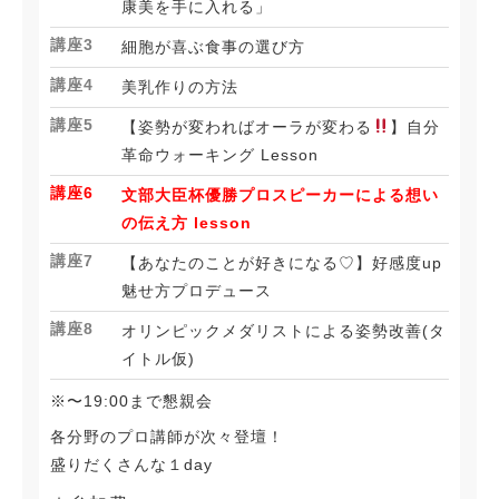
康美を手に入れる」
講座3
細胞が喜ぶ食事の選び方
講座4
美乳作りの方法
講座5
【姿勢が変わればオーラが変わる
】自分
革命ウォーキング Lesson
講座6
文部大臣杯優勝プロスピーカーによる想い
の伝え方 lesson
講座7
【あなたのことが好きになる♡】好感度up
魅せ方プロデュース
講座8
オリンピックメダリストによる姿勢改善(タ
イトル仮)
※〜19:00まで懇親会
各分野のプロ講師が次々登壇！
盛りだくさんな１day