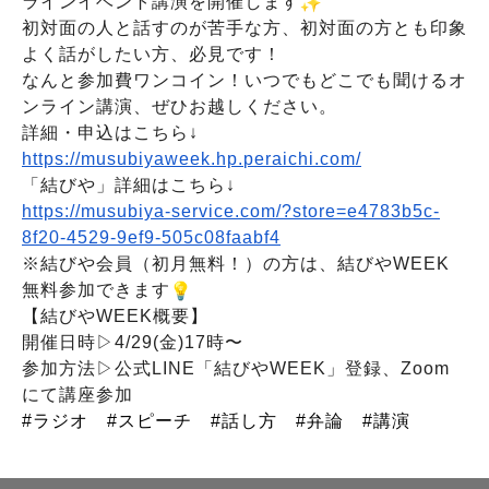
ラインイベント講演を開催します
初対面の人と話すのが苦手な方、初対面の方とも印象
よく話がしたい方、必見です！
なんと参加費ワンコイン！いつでもどこでも聞けるオ
ンライン講演、ぜひお越しください。
詳細・申込はこちら↓
https://musubiyaweek.hp.
peraichi.com/
「結びや」詳細はこちら↓
https://musubiya-service.com/?
store=e4783b5c-
8f20-4529-9ef9-
505c08faabf4
※結びや会員（初月無料！）の方は、
結びやWEEK
無料参加できます
【結びやWEEK概要】
開催日時▷4/29(金)17時〜
参加方法▷公式LINE「結びやWEEK」登録、
Zoom
にて講座参加
#ラジオ #スピーチ #話し方 #弁論 #講演