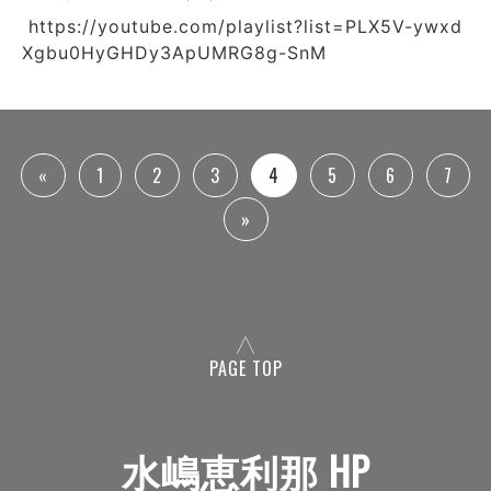
https://youtube.com/playlist?list=PLX5V-ywxd
Xgbu0HyGHDy3ApUMRG8g-SnM
«
1
2
3
4
5
6
7
»
PAGE TOP
水嶋恵利那 HP