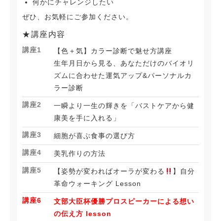
何かにチャレンジしたい
ぜひ、お気軽にご参加ください。
★講座内容
講座1
【色＋気】カラー診断で魅せ方講座
生年月日から見る、あなただけのバイオリ
ズムに合わせた運気アップ&パーソナルカ
ラー診断
講座2
一瞬より一生の輝きを「バストケアから健
康美を手に入れる」
講座3
細胞が喜ぶ食事の選び方
講座4
美乳作りの方法
講座5
【姿勢が変わればオーラが変わる
】自分
革命ウォーキング Lesson
講座6
文部大臣杯優勝プロスピーカーによる想い
の伝え方 lesson