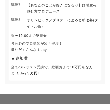
講座7
【あなたのことが好きになる♡】好感度up
魅せ方プロデュース
講座8
オリンピックメダリストによる姿勢改善(タ
イトル仮)
※〜19:00まで懇親会
各分野のプロ講師が次々登壇！
盛りだくさんな１day
★参加費
全てのレッスン受講で、総額およそ10万円をなん
と
１day３万円
‼︎